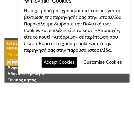
🍪 Πολιτική Cookies
Η επιχείρησή μας χρησιμοποιεί cookies για τη
βελτίωση της περιήγησής σας στην ιστοσελίδα.
Παρακαλούμε διαβάστε την Πολιτική των
Cookies και επιλέξτε είτε το κουτί «Αποδοχή»,
είτε το κουτί «Απόρριψη» σε περίπτωση που
Οικογενειακή
δεν επιθυμείτε τη χρήση cookies κατά την
Junior
Premium
Deluxe
σουίτα
σουίτα με
Σουίτα
Σουίτα
Κέντρο Πολιτισμού Ίδρυμα Σταύρος Νιάρχος (ΚΠΙΣΝ)
περιήγησή σας στην παρούσα ιστοσελίδα.
μπαλκόνι
Εθνικό Μουσείο Σύγχρονης Τέχνης (ΕΜΣΤ)
Θησείο - Αρχαία αγορά
Accept Cookies
Customise Cookies
Λόφος Φιλοπάππου
Αθηναϊκή Τριλογία
Εθνικός κήπος
Επικονωνία
215.2159156
Google Map
Find us on
;
Στύλοι του Ολυμπίου Διός
sales@hotelsyngroufix.gr
social
Πλάκα
Φαλήρου 52, Αθήνα 11741
Μοναστηράκι υπαίθρια αγορά
Λόφος Λυκαβηττού
Παναθηναϊκό στάδιο
Βουλή των Ελλήνων - Μνημείο άγνωστου στρατιώτη
Εθνικό Αρχαιολογικό Μουσείο
Ακρόπολη - Παρθενώνας